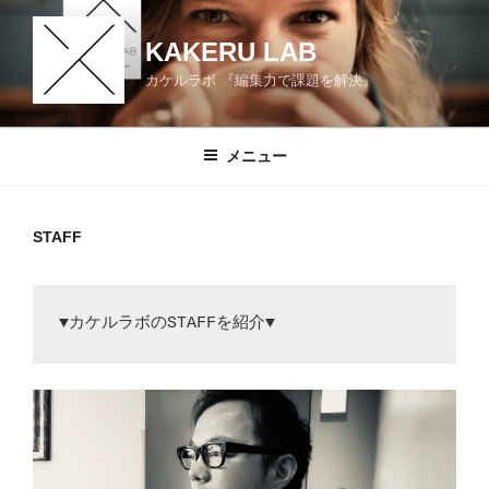
コ
ン
KAKERU LAB
テ
カケルラボ 『編集力で課題を解決』
ン
ツ
へ
メニュー
ス
キ
ッ
STAFF
プ
▼カケルラボのSTAFFを紹介▼