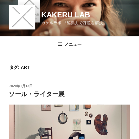
コ
ン
KAKERU LAB
テ
カケルラボ 『編集力で課題を解決』
ン
ツ
へ
メニュー
ス
キ
ッ
タグ:
ART
プ
投
2020年1月13日
稿
ソール・ライター展
日: