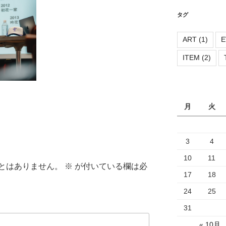
リ
ー
タグ
ART
(1)
E
ITEM
(2)
月
火
3
4
10
11
とはありません。
※
が付いている欄は必
17
18
24
25
31
« 10月