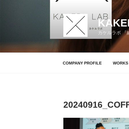
コ
ン
テ
KAKE
ン
ツ
カケルラボ 『
へ
ス
キ
ッ
COMPANY PROFILE
WORKS
プ
20240916_COF