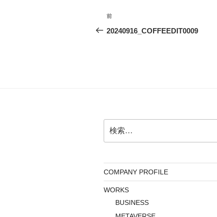
投
前
前
稿
の
20240916_COFFEEDIT0009
投
ナ
稿
ビ
ゲ
ー
シ
検
ョ
索:
ン
COMPANY PROFILE
WORKS
BUSINESS
METAVERSE