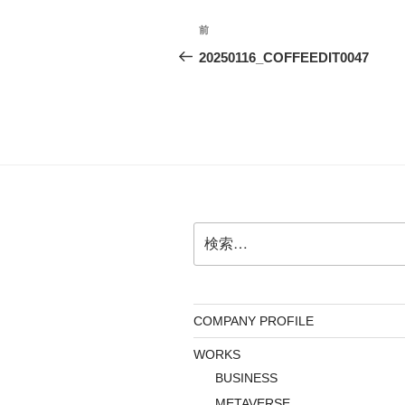
投
前
前
稿
の
20250116_COFFEEDIT0047
投
ナ
稿
ビ
ゲ
ー
シ
検
ョ
索:
ン
COMPANY PROFILE
WORKS
BUSINESS
METAVERSE