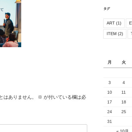
リ
ー
タグ
ART
(1)
E
ITEM
(2)
月
火
3
4
10
11
とはありません。
※
が付いている欄は必
17
18
24
25
31
« 10月