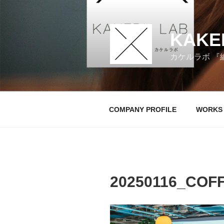
コ
ン
テ
KAKE
ン
ツ
カケルラボ 『
へ
ス
キ
ッ
COMPANY PROFILE
WORKS
プ
20250116_COF