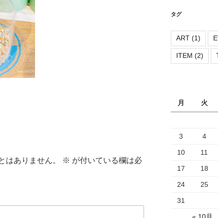
リ
ー
タグ
ART
(1)
E
ITEM
(2)
月
火
3
4
10
11
とはありません。
※
が付いている欄は必
17
18
24
25
31
« 10月