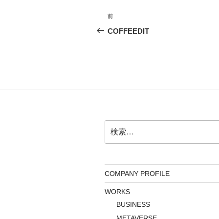
投
前
前
稿
の
COFFEEDIT
投
ナ
稿
ビ
ゲ
ー
シ
検
ョ
索:
ン
COMPANY PROFILE
WORKS
BUSINESS
METAVERSE