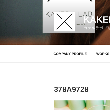
コ
ン
テ
KAKE
ン
ツ
カケルラボ 『
へ
ス
キ
ッ
COMPANY PROFILE
WORKS
プ
378A9728