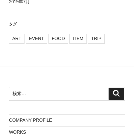
2019年7月
タグ
ART
EVENT
FOOD
ITEM
TRIP
検
検
索
索:
COMPANY PROFILE
WORKS