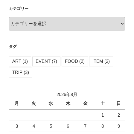
ゲ
ー
カテゴリー
シ
カ
ョ
テ
ン
ゴ
リ
タグ
ー
ART
(1)
EVENT
(7)
FOOD
(2)
ITEM
(2)
TRIP
(3)
2026年8月
月
火
水
木
金
土
日
1
2
3
4
5
6
7
8
9