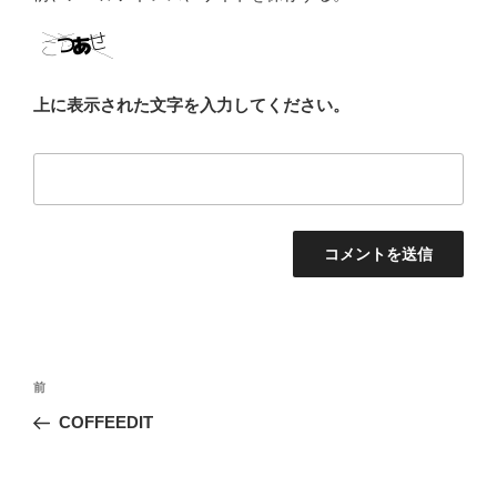
上に表示された文字を入力してください。
投
前
前
稿
の
COFFEEDIT
ナ
投
ビ
稿