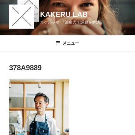
コ
ン
KAKERU LAB
テ
カケルラボ 『編集力で課題を解決』
ン
ツ
へ
メニュー
ス
キ
ッ
378A9889
プ