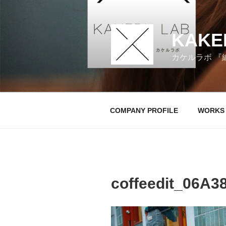
コ
ン
テ
KAKE
ン
ツ
カケルラボ 『
へ
ス
キ
ッ
COMPANY PROFILE
WORKS
プ
coffeedit_06A3