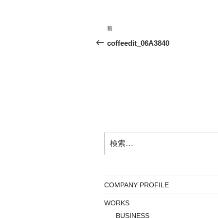
投
前
前
稿
の
coffeedit_06A3840
投
ナ
稿
ビ
ゲ
ー
シ
検
ョ
索:
ン
COMPANY PROFILE
WORKS
BUSINESS