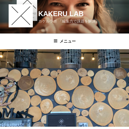
コ
ン
KAKERU LAB
テ
カケルラボ 『編集力で課題を解決』
ン
ツ
へ
メニュー
ス
キ
ッ
プ