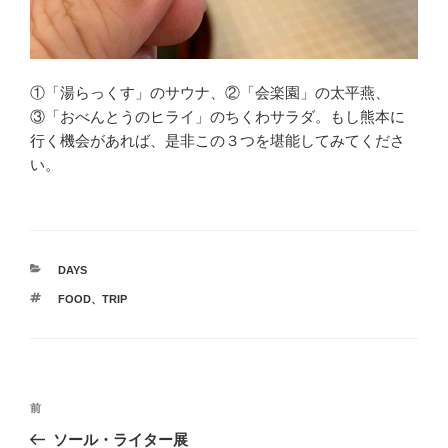
①「湯らっくす」のサウナ、②「会楽園」の太平燕、
③「おべんとうのヒライ」のちくわサラダ。もし熊本に
行く機会があれば、是非この３つを堪能してみてくださ
い。
カ
DAYS
テ
タ
FOOD
、
TRIP
ゴ
グ
リ
ー
投
前
前
稿
の
ソール・ライター展