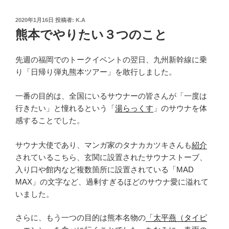
投
2020年1月16日
投稿者:
K.A
稿
熊本でやりたい３つのこと
日:
先週の福岡でのトークイベントの翌日、九州新幹線に乗
り「日帰り弾丸熊本ツアー」を敢行しました。
一番の目的は、全国にいるサウナーの皆さんが「一度は
行きたい」と憧れるという「
湯らっくす
」のサウナを体
感することでした。
サウナ大使であり、マンガ家のタナカカツキさんも
紹介
されているこちら、玄関に設置されたサウナストーブ、
入り口や館内など複数箇所に設置されている「MAD
MAX」の文字など、過剰すぎるほどのサウナ愛に溢れて
いました。
さらに、もう一つの目的は熊本名物の
「太平燕（タイピ