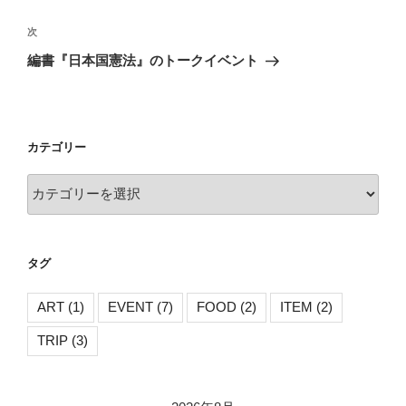
ナ
投
ビ
稿
次
次
ゲ
の
編書『日本国憲法』のトークイベント
投
ー
稿
シ
ョ
カテゴリー
ン
カ
テ
ゴ
リ
タグ
ー
ART
(1)
EVENT
(7)
FOOD
(2)
ITEM
(2)
TRIP
(3)