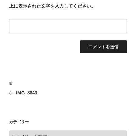
上に表示された文字を入力してください。
投
前
前
稿
の
IMG_8643
ナ
投
ビ
稿
ゲ
ー
カテゴリー
シ
カ