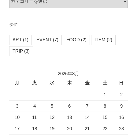
ョ
テ
ン
ゴ
リ
タグ
ー
ART
(1)
EVENT
(7)
FOOD
(2)
ITEM
(2)
TRIP
(3)
2026年8月
月
火
水
木
金
土
日
1
2
3
4
5
6
7
8
9
10
11
12
13
14
15
16
17
18
19
20
21
22
23