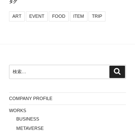
タグ
ART
EVENT
FOOD
ITEM
TRIP
検
検
索
索:
COMPANY PROFILE
WORKS
BUSINESS
METAVERSE