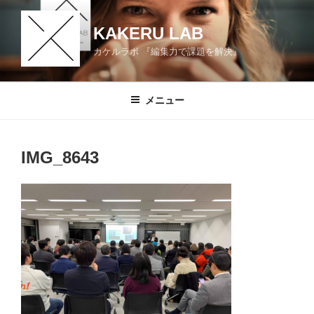
コ
ン
KAKERU LAB
テ
カケルラボ 『編集力で課題を解決』
ン
ツ
へ
メニュー
ス
キ
ッ
IMG_8643
プ