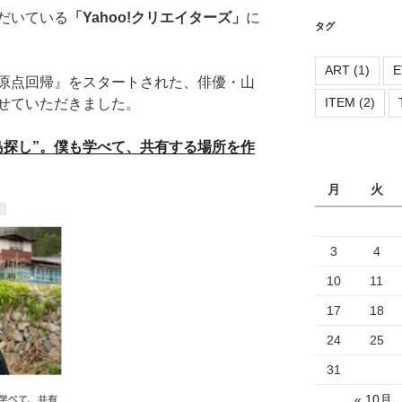
リ
だいている
「Yahoo!クリエイターズ」
に
ー
タグ
ART
(1)
E
原点回帰』をスタートされた、俳優・山
ITEM
(2)
せていただきました。
島探し”。僕も学べて、共有する場所を作
月
火
3
4
10
11
17
18
24
25
31
« 10月