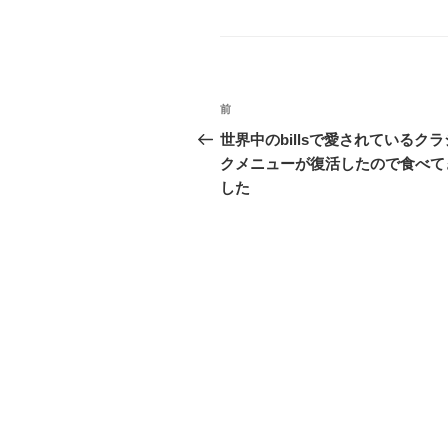
テ
ゴ
リ
ー
投
前
前
稿
の
世界中のbillsで愛されているク
投
クメニューが復活したので食べて
ナ
稿
した
ビ
ゲ
ー
シ
ョ
ン