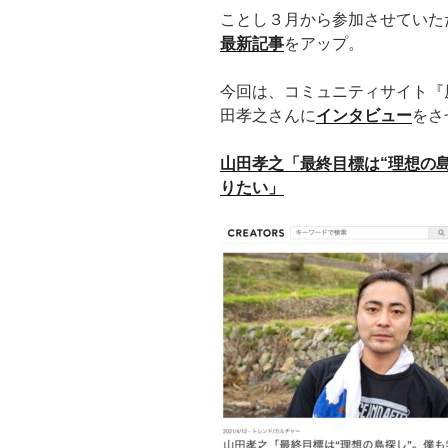
ことし３月から参加させていた
最新記事
をアップ。
今回は、コミュニティサイト『
田孝之さんに
インタビュー
をさ
山田孝之「最終目標は“理想の
りたい」