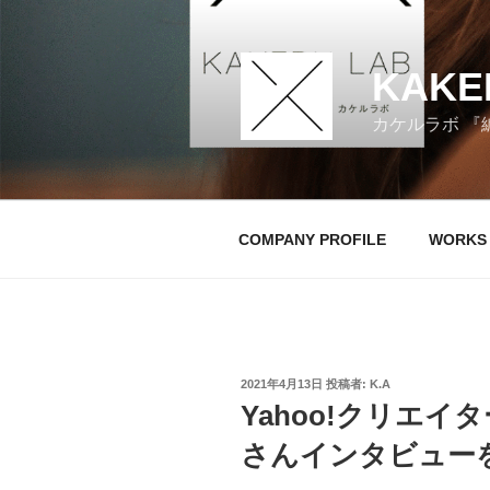
コ
ン
テ
KAKE
ン
ツ
カケルラボ 『
へ
ス
キ
ッ
COMPANY PROFILE
WORKS
プ
投
2021年4月13日
投稿者:
K.A
稿
Yahoo!クリエ
日:
さんインタビュー